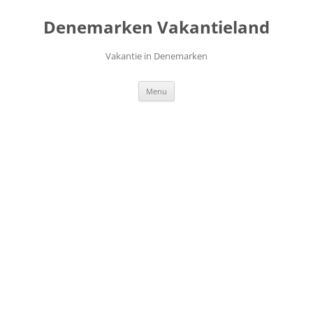
Ga
naar
Denemarken Vakantieland
de
inhoud
Vakantie in Denemarken
Menu