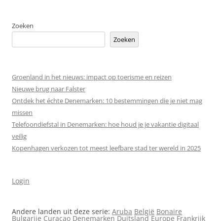
Zoeken
Zoeken
Groenland in het nieuws: impact op toerisme en reizen
Nieuwe brug naar Falster
Ontdek het échte Denemarken: 10 bestemmingen die je niet mag
missen
Telefoondiefstal in Denemarken: hoe houd je je vakantie digitaal
veilig
Kopenhagen verkozen tot meest leefbare stad ter wereld in 2025
Login
Andere landen uit deze serie:
Aruba
België
Bonaire
Bulgarije
Curaçao
Denemarken
Duitsland
Europe
Frankrijk