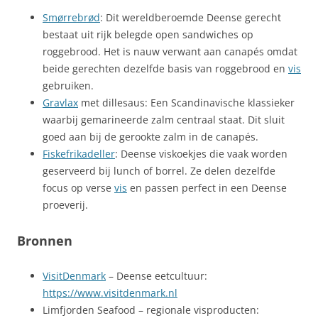
Smørrebrød
: Dit wereldberoemde Deense gerecht
bestaat uit rijk belegde open sandwiches op
roggebrood. Het is nauw verwant aan canapés omdat
beide gerechten dezelfde basis van roggebrood en
vis
gebruiken.
Gravlax
met dillesaus: Een Scandinavische klassieker
waarbij gemarineerde zalm centraal staat. Dit sluit
goed aan bij de gerookte zalm in de canapés.
Fiskefrikadeller
: Deense viskoekjes die vaak worden
geserveerd bij lunch of borrel. Ze delen dezelfde
focus op verse
vis
en passen perfect in een Deense
proeverij.
Bronnen
VisitDenmark
– Deense eetcultuur:
https://www.visitdenmark.nl
Limfjorden Seafood – regionale visproducten: