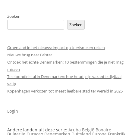
Zoeken
Zoeken
Groenland in het nieuws: impact op toerisme en reizen
Nieuwe brug naar Falster
Ontdek het échte Denemarken: 10 bestemmingen die je niet mag
missen
Telefoondiefstal in Denemarken: hoe houd je je vakantie digitaal
veilig
Kopenhagen verkozen tot meest leefbare stad ter wereld in 2025
Login
Andere landen uit deze serie:
Aruba
België
Bonaire
Bulgarije
Curaçao
Denemarken
Duitsland
Europe
Frankrijk