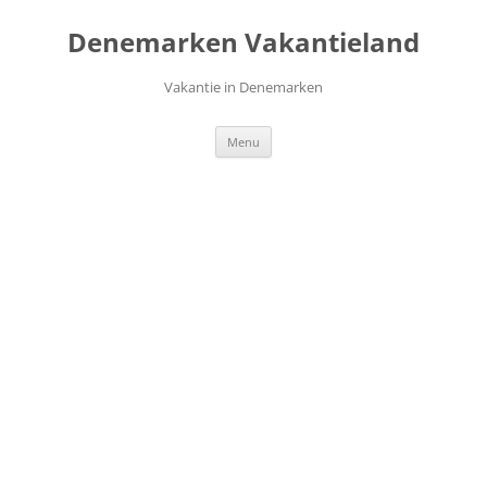
Ga
naar
Denemarken Vakantieland
de
inhoud
Vakantie in Denemarken
Menu