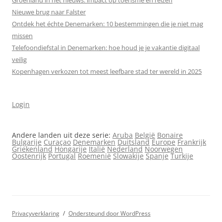
Groenland in het nieuws: impact op toerisme en reizen
Nieuwe brug naar Falster
Ontdek het échte Denemarken: 10 bestemmingen die je niet mag
missen
Telefoondiefstal in Denemarken: hoe houd je je vakantie digitaal
veilig
Kopenhagen verkozen tot meest leefbare stad ter wereld in 2025
Login
Andere landen uit deze serie:
Aruba
België
Bonaire
Bulgarije
Curaçao
Denemarken
Duitsland
Europe
Frankrijk
Griekenland
Hongarije
Italië
Nederland
Noorwegen
Oostenrijk
Portugal
Roemenië
Slowakije
Spanje
Turkije
Privacyverklaring
Ondersteund door WordPress