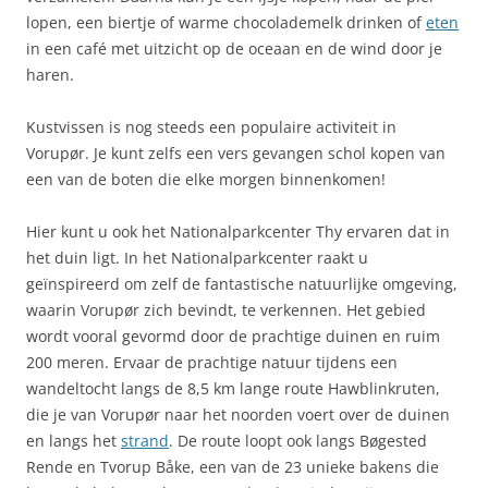
lopen, een biertje of warme chocolademelk drinken of
eten
in een café met uitzicht op de oceaan en de wind door je
haren.
Kustvissen is nog steeds een populaire activiteit in
Vorupør. Je kunt zelfs een vers gevangen schol kopen van
een van de boten die elke morgen binnenkomen!
Hier kunt u ook het Nationalparkcenter Thy ervaren dat in
het duin ligt. In het Nationalparkcenter raakt u
geïnspireerd om zelf de fantastische natuurlijke omgeving,
waarin Vorupør zich bevindt, te verkennen. Het gebied
wordt vooral gevormd door de prachtige duinen en ruim
200 meren. Ervaar de prachtige natuur tijdens een
wandeltocht langs de 8,5 km lange route Hawblinkruten,
die je van Vorupør naar het noorden voert over de duinen
en langs het
strand
. De route loopt ook langs Bøgested
Rende en Tvorup Båke, een van de 23 unieke bakens die