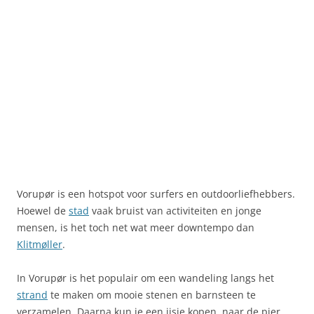
Vorupør is een hotspot voor surfers en outdoorliefhebbers.
Hoewel de
stad
vaak bruist van activiteiten en jonge
mensen, is het toch net wat meer downtempo dan
Klitmøller
.
In Vorupør is het populair om een ​​wandeling langs het
strand
te maken om mooie stenen en barnsteen te
verzamelen. Daarna kun je een ijsje kopen, naar de pier