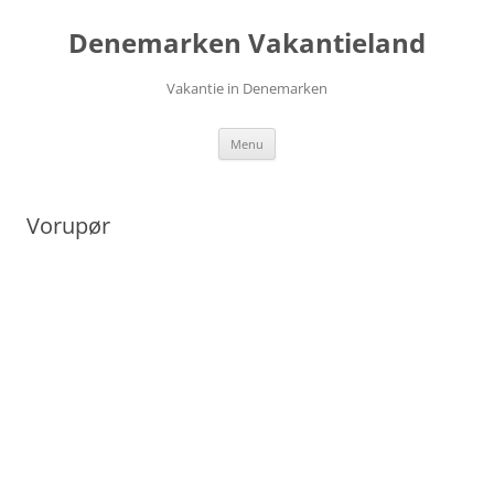
Ga
naar
Denemarken Vakantieland
de
inhoud
Vakantie in Denemarken
Menu
Vorupør