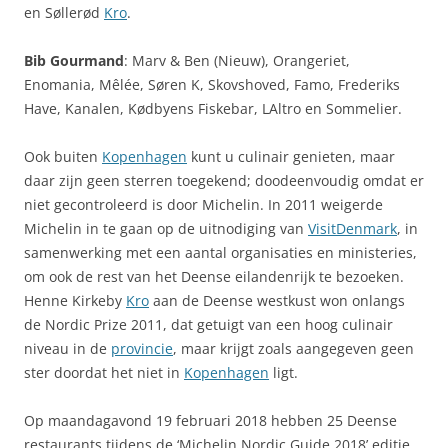
en Søllerød
Kro
.
Bib Gourmand
: Marv & Ben (Nieuw), Orangeriet,
Enomania, Mêlée, Søren K, Skovshoved, Famo, Frederiks
Have, Kanalen, Kødbyens Fiskebar, LAltro en Sommelier.
Ook buiten
Kopenhagen
kunt u culinair genieten, maar
daar zijn geen sterren toegekend; doodeenvoudig omdat er
niet gecontroleerd is door Michelin. In 2011 weigerde
Michelin in te gaan op de uitnodiging van
VisitDenmark
, in
samenwerking met een aantal organisaties en ministeries,
om ook de rest van het Deense eilandenrijk te bezoeken.
Henne Kirkeby
Kro
aan de Deense westkust won onlangs
de Nordic Prize 2011, dat getuigt van een hoog culinair
niveau in de
provincie
, maar krijgt zoals aangegeven geen
ster doordat het niet in
Kopenhagen
ligt.
Op maandagavond 19 februari 2018 hebben 25 Deense
restaurants tijdens de ‘Michelin Nordic Guide 2018’ editie