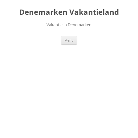
Ga
naar
Denemarken Vakantieland
de
inhoud
Vakantie in Denemarken
Menu