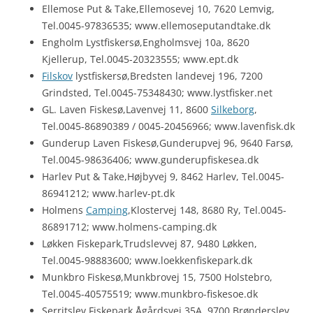
Ellemose Put & Take,Ellemosevej 10, 7620 Lemvig,
Tel.0045-97836535; www.ellemoseputandtake.dk
Engholm Lystfiskersø,Engholmsvej 10a, 8620
Kjellerup, Tel.0045-20323555; www.ept.dk
Filskov
lystfiskersø,Bredsten landevej 196, 7200
Grindsted, Tel.0045-75348430; www.lystfisker.net
GL. Laven Fiskesø,Lavenvej 11, 8600
Silkeborg
,
Tel.0045-86890389 / 0045-20456966; www.lavenfisk.dk
Gunderup Laven Fiskesø,Gunderupvej 96, 9640 Farsø,
Tel.0045-98636406; www.gunderupfiskesea.dk
Harlev Put & Take,Højbyvej 9, 8462 Harlev, Tel.0045-
86941212; www.harlev-pt.dk
Holmens
Camping
,Klostervej 148, 8680 Ry, Tel.0045-
86891712; www.holmens-camping.dk
Løkken Fiskepark,Trudslevvej 87, 9480 Løkken,
Tel.0045-98883600; www.loekkenfiskepark.dk
Munkbro Fiskesø,Munkbrovej 15, 7500 Holstebro,
Tel.0045-40575519; www.munkbro-fiskesoe.dk
Serritslev Fiskepark,Ågårdsvej 35A, 9700 Brønderslev,