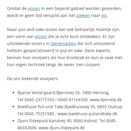
Omdat de
vissen
in een beperkt gebied worden gevonden,
wordt er geen tijd verspild aan het
zoeken
naar
vis
.
Maar put-and-take-vissen kan ook behoorlijk moeilijk zijn,
een vorm van
vissen
die je echt kunt ontdekken. Er zijn
uitstekende vissers in
Denemarken
die zich uitsluitend
hebben gespecialiseerd in put en take. Deze experts
kennen hun visvijvers als hun broekzak en kun je vaak met
hun eigen techniek langs de oever zien sluipen.
De ons bekende visvijvers:
Bjarne Vestergaard,Bjerrevej 55, 7400 Herning,
Tel.0045-23715103 / 0045-97164330; www.bjerrely.dk
Baekhuse Put und Take,Baekhusevej 55, 6855 Outrup,
Tel.0045-75251585 ; www.baekhuse-putandtake.dk
Djurs Fiskepark,Kanalvej 90, 8560 Kolind, Tel.0045-
86332606; www.djurs-fiskepark.dk