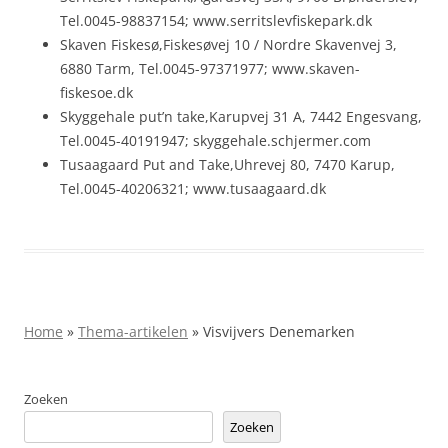
Tel.0045-98837154; www.serritslevfiskepark.dk
Skaven Fiskesø,Fiskesøvej 10 / Nordre Skavenvej 3,
6880 Tarm, Tel.0045-97371977; www.skaven-
fiskesoe.dk
Skyggehale put’n take,Karupvej 31 A, 7442 Engesvang,
Tel.0045-40191947; skyggehale.schjermer.com
Tusaagaard Put and Take,Uhrevej 80, 7470 Karup,
Tel.0045-40206321; www.tusaagaard.dk
Home
»
Thema-artikelen
»
Visvijvers Denemarken
Zoeken
Zoeken