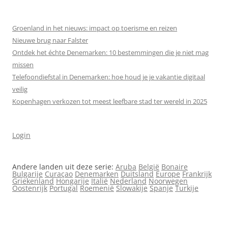
Groenland in het nieuws: impact op toerisme en reizen
Nieuwe brug naar Falster
Ontdek het échte Denemarken: 10 bestemmingen die je niet mag
missen
Telefoondiefstal in Denemarken: hoe houd je je vakantie digitaal
veilig
Kopenhagen verkozen tot meest leefbare stad ter wereld in 2025
Login
Andere landen uit deze serie:
Aruba
België
Bonaire
Bulgarije
Curaçao
Denemarken
Duitsland
Europe
Frankrijk
Griekenland
Hongarije
Italië
Nederland
Noorwegen
Oostenrijk
Portugal
Roemenië
Slowakije
Spanje
Turkije