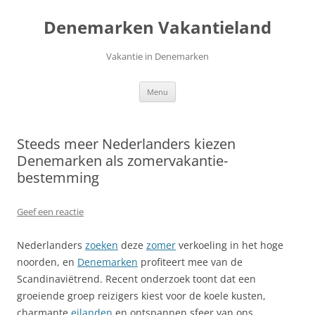
Ga
naar
Denemarken Vakantieland
de
inhoud
Vakantie in Denemarken
Menu
Steeds meer Nederlanders kiezen
Denemarken als zomervakantie­
bestemming
Geef een reactie
Nederlanders
zoeken
deze
zomer
verkoeling in het hoge
noorden, en
Denemarken
profiteert mee van de
Scandinaviëtrend. Recent onderzoek toont dat een
groeiende groep reizigers kiest voor de koele kusten,
charmante
eilanden
en ontspannen sfeer van ons