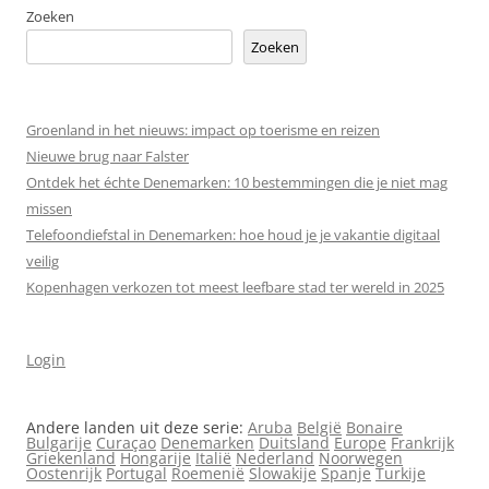
Zoeken
Zoeken
Groenland in het nieuws: impact op toerisme en reizen
Nieuwe brug naar Falster
Ontdek het échte Denemarken: 10 bestemmingen die je niet mag
missen
Telefoondiefstal in Denemarken: hoe houd je je vakantie digitaal
veilig
Kopenhagen verkozen tot meest leefbare stad ter wereld in 2025
Login
Andere landen uit deze serie:
Aruba
België
Bonaire
Bulgarije
Curaçao
Denemarken
Duitsland
Europe
Frankrijk
Griekenland
Hongarije
Italië
Nederland
Noorwegen
Oostenrijk
Portugal
Roemenië
Slowakije
Spanje
Turkije