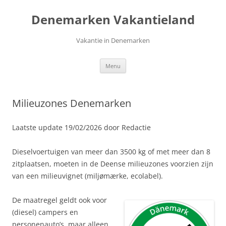
Ga
naar
Denemarken Vakantieland
de
inhoud
Vakantie in Denemarken
Menu
Milieuzones Denemarken
Laatste update 19/02/2026 door Redactie
Dieselvoertuigen van meer dan 3500 kg of met meer dan 8
zitplaatsen, moeten in de Deense milieuzones voorzien zijn
van een milieuvignet (miljømærke, ecolabel).
De maatregel geldt ook voor
(diesel) campers en
personenauto’s, maar alleen