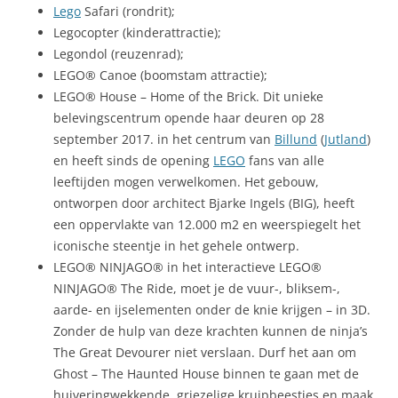
Lego
Safari (rondrit);
Legocopter (kinderattractie);
Legondol (reuzenrad);
LEGO® Canoe (boomstam attractie);
LEGO® House – Home of the Brick. Dit unieke
belevingscentrum opende haar deuren op 28
september 2017. in het centrum van
Billund
(
Jutland
)
en heeft sinds de opening
LEGO
fans van alle
leeftijden mogen verwelkomen. Het gebouw,
ontworpen door architect Bjarke Ingels (BIG), heeft
een oppervlakte van 12.000 m2 en weerspiegelt het
iconische steentje in het gehele ontwerp.
LEGO® NINJAGO® in het interactieve LEGO®
NINJAGO® The Ride, moet je de vuur-, bliksem-,
aarde- en ijselementen onder de knie krijgen – in 3D.
Zonder de hulp van deze krachten kunnen de ninja’s
The Great Devourer niet verslaan. Durf het aan om
Ghost – The Haunted House binnen te gaan met de
huiveringwekkende, griezelige kruipbeestjes en maak