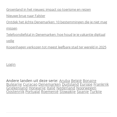
Groenland in het nieuws: impact op toerisme en reizen
Nieuwe brug naar Falster
Ontdek het échte Denemarken: 10 bestemmingen die je niet mag
missen
Telefoondiefstal in Denemarken: hoe houd je je vakantie digitaal
veilig
Kopenhagen verkozen tot meest leefbare stad ter wereld in 2025
Login
Andere landen uit deze serie:
Aruba
België
Bonaire
Bulgarije
Curaçao
Denemarken
Duitsland
Europe
Frankrijk
Griekenland
Hongarije
Italië
Nederland
Noorwegen
Oostenrijk
Portugal
Roemenië
Slowakije
Spanje
Turkije