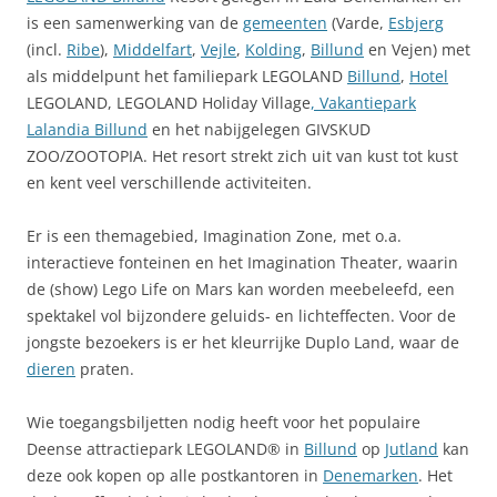
is een samenwerking van de
gemeenten
(Varde,
Esbjerg
(incl.
Ribe
),
Middelfart
,
Vejle
,
Kolding
,
Billund
en Vejen) met
als middelpunt het familiepark LEGOLAND
Billund
,
Hotel
LEGOLAND, LEGOLAND Holiday Village
, Vakantiepark
Lalandia Billund
en het nabijgelegen GIVSKUD
ZOO/ZOOTOPIA. Het resort strekt zich uit van kust tot kust
en kent veel verschillende activiteiten.
Er is een themagebied, Imagination Zone, met o.a.
interactieve fonteinen en het Imagination Theater, waarin
de (show) Lego Life on Mars kan worden meebeleefd, een
spektakel vol bijzondere geluids- en lichteffecten. Voor de
jongste bezoekers is er het kleurrijke Duplo Land, waar de
dieren
praten.
Wie toegangsbiljetten nodig heeft voor het populaire
Deense attractiepark LEGOLAND® in
Billund
op
Jutland
kan
deze ook kopen op alle postkantoren in
Denemarken
. Het